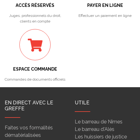
ACCÈS RÉSERVÉS
PAYER EN LIGNE
Juges, professionnels du droit,
Effectuer un paiement en ligne
clients en compte
ESPACE COMMANDE
Commandes de documents officiels
EN DIRECT AVEC LE
UTILE
GREFFE
Le barreau de Nîmes
Faites vos formalités
Le barreau d'Alès
dématérialisées
Les huissiers de justice