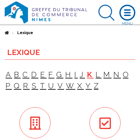
Accueil
Lexique
LEXIQUE
A
B
C
D
E
F
G
H
I
J
K
L
M
N
O
P
Q
R
S
T
U
V
W
X
Y
Z