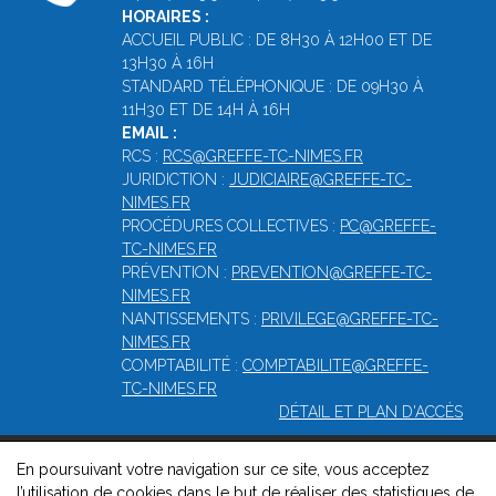
HORAIRES :
ACCUEIL PUBLIC : DE 8H30 À 12H00 ET DE
13H30 À 16H
STANDARD TÉLÉPHONIQUE : DE 09H30 À
11H30 ET DE 14H À 16H
EMAIL :
RCS :
RCS@GREFFE-TC-NIMES.FR
JURIDICTION :
JUDICIAIRE@GREFFE-TC-
NIMES.FR
PROCÉDURES COLLECTIVES :
PC@GREFFE-
TC-NIMES.FR
PRÉVENTION :
PREVENTION@GREFFE-TC-
NIMES.FR
NANTISSEMENTS :
PRIVILEGE@GREFFE-TC-
NIMES.FR
COMPTABILITÉ :
COMPTABILITE@GREFFE-
TC-NIMES.FR
DÉTAIL ET PLAN D'ACCÈS
En poursuivant votre navigation sur ce site, vous acceptez
© 2026, Greffe du Tribunal de Commerce de Nîmes -
Mentions
l’utilisation de cookies dans le but de réaliser des statistiques de