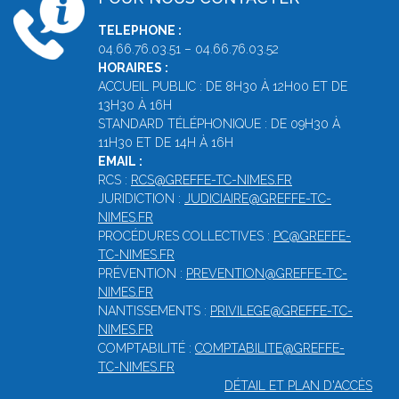
TELEPHONE :
04.66.76.03.51 – 04.66.76.03.52
HORAIRES :
ACCUEIL PUBLIC : DE 8H30 À 12H00 ET DE
13H30 À 16H
STANDARD TÉLÉPHONIQUE : DE 09H30 À
11H30 ET DE 14H À 16H
EMAIL :
RCS :
RCS@GREFFE-TC-NIMES.FR
JURIDICTION :
JUDICIAIRE@GREFFE-TC-
NIMES.FR
PROCÉDURES COLLECTIVES :
PC@GREFFE-
TC-NIMES.FR
PRÉVENTION :
PREVENTION@GREFFE-TC-
NIMES.FR
NANTISSEMENTS :
PRIVILEGE@GREFFE-TC-
NIMES.FR
COMPTABILITÉ :
COMPTABILITE@GREFFE-
TC-NIMES.FR
DÉTAIL ET PLAN D'ACCÈS