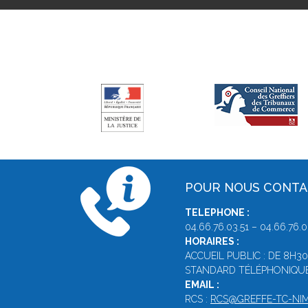
POUR NOUS CONT
TELEPHONE :
04.66.76.03.51 – 04.66.76.0
HORAIRES :
ACCUEIL PUBLIC : DE 8H30
STANDARD TÉLÉPHONIQUE :
EMAIL :
RCS :
RCS@GREFFE-TC-NIM