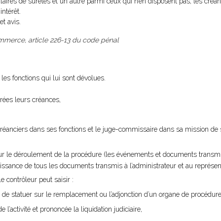
ulaires de sûretés et un autre parmi ceux qui n’en disposent pas, les créan
ntérêt.
et avis.
commerce, article 226-13 du code pénal
les fonctions qui lui sont dévolues.
rées leurs créances,
 créanciers dans ses fonctions et le juge-commissaire dans sa mission de 
 sur le déroulement de la procédure (les événements et documents transmi
aissance de tous les documents transmis à l’administrateur et au représen
e contrôleur peut saisir :
de statuer sur le remplacement ou l’adjonction d’un organe de procédure
 l’activité et prononcée la liquidation judiciaire,