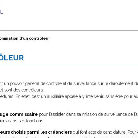
omination d'un contrôleur
RÔLEUR
nt un pouvoir général de contrôle et de surveillance sur le déroulement d
et sont des contrôleurs.
ures. En effet, c’est un auxiliaire appelé à y intervenir, sans être pour a
 juge commissaire
pour l’assister dans sa mission de surveillance de l’
ciers dans ses fonctions.
leurs choisis parmi les créanciers
qui font acte de candidature. Pour ce