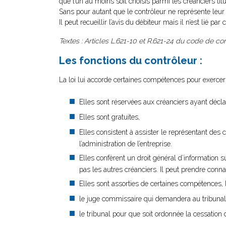
que l’un au moins soit choisis parmi les créanciers tit
Sans pour autant que le contrôleur ne représente leur i
Il peut recueillir l’avis du débiteur mais il n’est lié par c
Textes : Articles L.621-10 et R.621-24 du code de 
Les fonctions du contrôleur :
La loi lui accorde certaines compétences pour exercer 
Elles sont réservées aux créanciers ayant décla
Elles sont gratuites,
Elles consistent à assister le représentant des
l’administration de l’entreprise.
Elles confèrent un droit général d’information
pas les autres créanciers. Il peut prendre conn
Elles sont assorties de certaines compétences, l
le juge commissaire qui demandera au tribunal 
le tribunal pour que soit ordonnée la cessation de