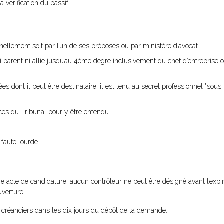
a vérification du passif.
nellement soit par l’un de ses préposés ou par ministère d’avocat.
i parent ni allié jusqu’au 4ème degré inclusivement du chef d’entreprise o
s dont il peut être destinataire, il est tenu au secret professionnel "sous l
nces du Tribunal pour y être entendu
 faute lourde
ire acte de candidature, aucun contrôleur ne peut être désigné avant l’expir
verture.
réanciers dans les dix jours du dépôt de la demande.