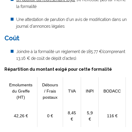
la formalité
Une attestation de parution d'un avis de modification dans un
journal d'annonces légales
Coût
Joindre à la formalité un règlement de
185.77 €(comprenant
13,16 € de coût de dépôt d'actes).
Répartition du montant exigé pour cette formalité
Emoluments
Débours
du Greffe
/ Frais
TVA
INPI
BODACC
(HT)
postaux
8,45
5,9
42,26 €
0 €
116 €
€
€