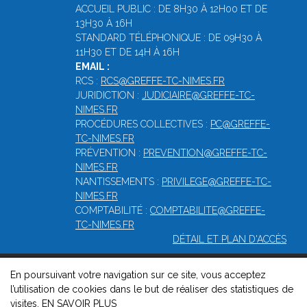
ACCUEIL PUBLIC : DE 8H30 À 12H00 ET DE
13H30 À 16H
STANDARD TÉLÉPHONIQUE : DE 09H30 À
11H30 ET DE 14H À 16H
EMAIL :
RCS :
RCS@GREFFE-TC-NIMES.FR
JURIDICTION :
JUDICIAIRE@GREFFE-TC-
NIMES.FR
PROCÉDURES COLLECTIVES :
PC@GREFFE-
TC-NIMES.FR
PRÉVENTION :
PREVENTION@GREFFE-TC-
NIMES.FR
NANTISSEMENTS :
PRIVILEGE@GREFFE-TC-
NIMES.FR
COMPTABILITÉ :
COMPTABILITE@GREFFE-
TC-NIMES.FR
DÉTAIL ET PLAN D'ACCÈS
En poursuivant votre navigation sur ce site, vous acceptez
© 2026, Greffe du Tribunal de Commerce de Nîmes -
Mentions
l’utilisation de cookies dans le but de réaliser des statistiques de
légales
-
Contact
-
Gestion des cookies
-
Politique de
visites.
EN SAVOIR PLUS