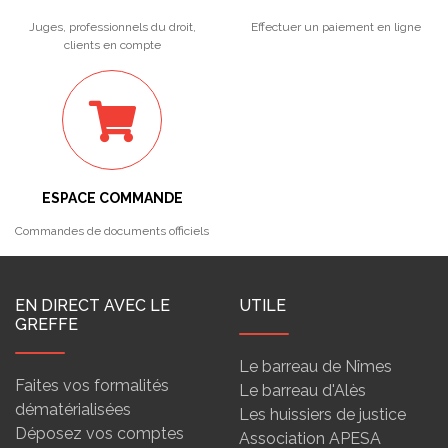
Juges, professionnels du droit,
Effectuer un paiement en ligne
clients en compte
ESPACE COMMANDE
Commandes de documents officiels
EN DIRECT AVEC LE
UTILE
GREFFE
Le barreau de Nîmes
Faites vos formalités
Le barreau d'Alès
dématérialisées
Les huissiers de justice
Déposez vos comptes
Association APESA