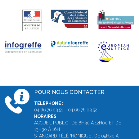
POUR NOUS CONTACTER
TELEPHONE :
04.66.76.03.51 – 04.66.76.03.52
HORAIRES :
ACCUEIL PUBLIC : DE 8H30 À 12H00 ET DE
13H30 À 16H
STANDARD TÉLÉPHONIQUE : DE 09H30 À