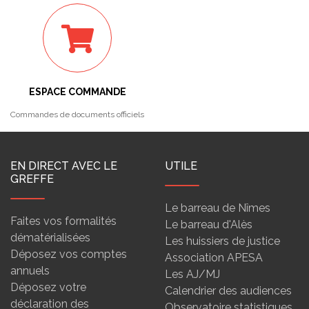
ESPACE COMMANDE
Commandes de documents officiels
EN DIRECT AVEC LE
UTILE
GREFFE
Le barreau de Nîmes
Faites vos formalités
Le barreau d'Alès
dématérialisées
Les huissiers de justice
Déposez vos comptes
Association APESA
annuels
Les AJ/MJ
Déposez votre
Calendrier des audiences
déclaration des
Observatoire statistiques