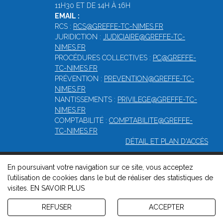
11H30 ET DE 14H À 16H
EMAIL :
RCS :
RCS@GREFFE-TC-NIMES.FR
JURIDICTION :
JUDICIAIRE@GREFFE-TC-
NIMES.FR
PROCÉDURES COLLECTIVES :
PC@GREFFE-
TC-NIMES.FR
PRÉVENTION :
PREVENTION@GREFFE-TC-
NIMES.FR
NANTISSEMENTS :
PRIVILEGE@GREFFE-TC-
NIMES.FR
COMPTABILITÉ :
COMPTABILITE@GREFFE-
TC-NIMES.FR
DÉTAIL ET PLAN D'ACCÈS
En poursuivant votre navigation sur ce site, vous acceptez
© 2026, Greffe du Tribunal de Commerce de Nîmes -
Mentions
l’utilisation de cookies dans le but de réaliser des statistiques de
légales
-
Contact
-
Gestion des cookies
-
Politique de
visites.
EN SAVOIR PLUS
confidentialité et de cookies
Version : 1.8.1
REFUSER
ACCEPTER