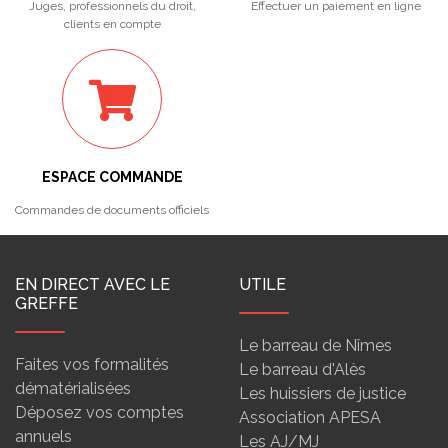
Juges, professionnels du droit,
Effectuer un paiement en ligne
clients en compte
ESPACE COMMANDE
Commandes de documents officiels
EN DIRECT AVEC LE
UTILE
GREFFE
Le barreau de Nîmes
Faites vos formalités
Le barreau d'Alès
dématérialisées
Les huissiers de justice
Déposez vos comptes
Association APESA
annuels
Les AJ/MJ