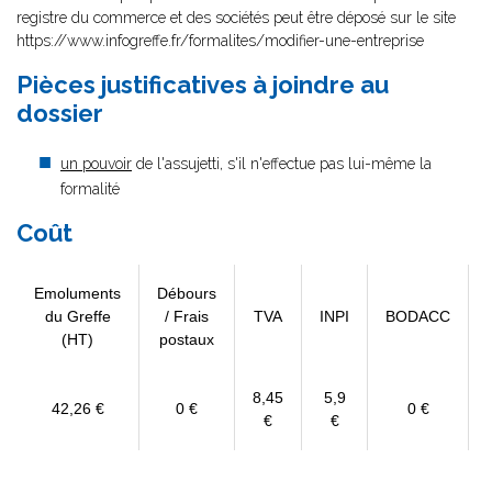
registre du commerce et des sociétés peut être déposé sur le site
https://www.infogreffe.fr/formalites/modifier-une-entreprise
Pièces justificatives à joindre au
dossier
un pouvoir
de l'assujetti, s'il n'effectue pas lui-même la
formalité
Coût
Emoluments
Débours
du Greffe
/ Frais
TVA
INPI
BODACC
(HT)
postaux
8,45
5,9
42,26 €
0 €
0 €
€
€