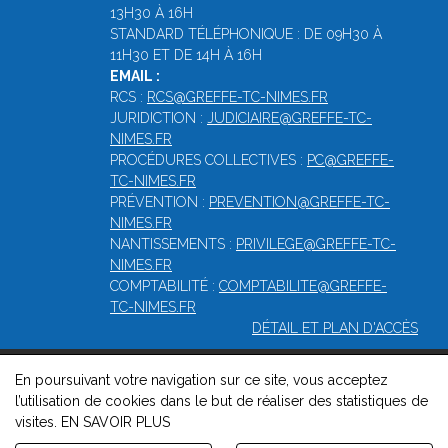
13H30 À 16H
STANDARD TÉLÉPHONIQUE : DE 09H30 À
11H30 ET DE 14H À 16H
EMAIL :
RCS :
RCS@GREFFE-TC-NIMES.FR
JURIDICTION :
JUDICIAIRE@GREFFE-TC-
NIMES.FR
PROCÉDURES COLLECTIVES :
PC@GREFFE-
TC-NIMES.FR
PRÉVENTION :
PREVENTION@GREFFE-TC-
NIMES.FR
NANTISSEMENTS :
PRIVILEGE@GREFFE-TC-
NIMES.FR
COMPTABILITÉ :
COMPTABILITE@GREFFE-
TC-NIMES.FR
DÉTAIL ET PLAN D'ACCÈS
En poursuivant votre navigation sur ce site, vous acceptez
© 2026, Greffe du Tribunal de Commerce de Nîmes -
Mentions
l’utilisation de cookies dans le but de réaliser des statistiques de
légales
-
Contact
-
Gestion des cookies
-
Politique de
visites.
EN SAVOIR PLUS
confidentialité et de cookies