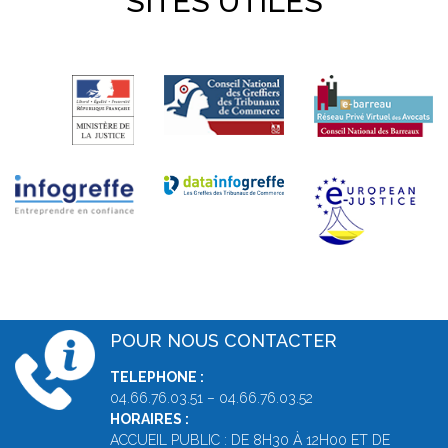
SITES UTILES
POUR NOUS CONTACTER
TELEPHONE :
04.66.76.03.51 – 04.66.76.03.52
HORAIRES :
ACCUEIL PUBLIC : DE 8H30 À 12H00 ET DE