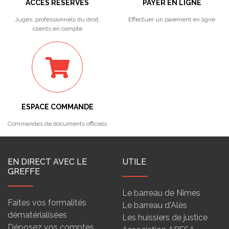
ACCÈS RÉSERVÉS
PAYER EN LIGNE
Juges, professionnels du droit,
Effectuer un paiement en ligne
clients en compte
ESPACE COMMANDE
Commandes de documents officiels
EN DIRECT AVEC LE
UTILE
GREFFE
Le barreau de Nîmes
Faites vos formalités
Le barreau d'Alès
dématérialisées
Les huissiers de justice
Déposez vos comptes