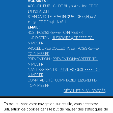
HORAIRES :
ACCUEIL PUBLIC : DE 8H30 À 12H00 ET DE
13H30 À 16H
STANDARD TÉLÉPHONIQUE : DE 09H30 À
11H30 ET DE 14H À 16H
EMAIL :
RCS :
RCS@GREFFE-TC-NIMES.FR
JURIDICTION :
JUDICIAIRE@GREFFE-TC-
NIMES.FR
PROCÉDURES COLLECTIVES :
PC@GREFFE-
TC-NIMES.FR
PRÉVENTION :
PREVENTION@GREFFE-TC-
NIMES.FR
NANTISSEMENTS :
PRIVILEGE@GREFFE-TC-
NIMES.FR
COMPTABILITÉ :
COMPTABILITE@GREFFE-
TC-NIMES.FR
DÉTAIL ET PLAN D'ACCÈS
En poursuivant votre navigation sur ce site, vous acceptez
© 2026, Greffe du Tribunal de Commerce de Nîmes -
Mentions
l’utilisation de cookies dans le but de réaliser des statistiques de
légales
-
Contact
-
Gestion des cookies
-
Politique de