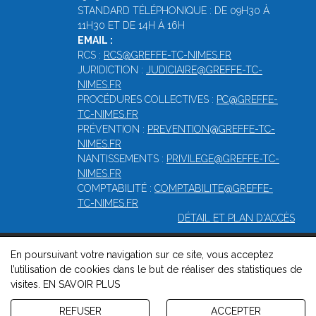
STANDARD TÉLÉPHONIQUE : DE 09H30 À
11H30 ET DE 14H À 16H
EMAIL :
RCS :
RCS@GREFFE-TC-NIMES.FR
JURIDICTION :
JUDICIAIRE@GREFFE-TC-
NIMES.FR
PROCÉDURES COLLECTIVES :
PC@GREFFE-
TC-NIMES.FR
PRÉVENTION :
PREVENTION@GREFFE-TC-
NIMES.FR
NANTISSEMENTS :
PRIVILEGE@GREFFE-TC-
NIMES.FR
COMPTABILITÉ :
COMPTABILITE@GREFFE-
TC-NIMES.FR
DÉTAIL ET PLAN D'ACCÈS
En poursuivant votre navigation sur ce site, vous acceptez
© 2026, Greffe du Tribunal de Commerce de Nîmes -
Mentions
l’utilisation de cookies dans le but de réaliser des statistiques de
légales
-
Contact
-
Gestion des cookies
-
Politique de
visites.
EN SAVOIR PLUS
confidentialité et de cookies
Version : 1.8.1
REFUSER
ACCEPTER