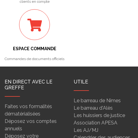
clients en compte
ESPACE COMMANDE
Commandes de documents officiels
EN DIRECT AVEC LE
UTILE
GREFFE
Le barreau de Nîmes
Faites vos formalités
Le barreau d'Alès
dématérialisées
Les huissiers de justice
Déposez vos comptes
Association APESA
annuels
Les AJ/MJ
Déposez votre
Calendrier des audiences