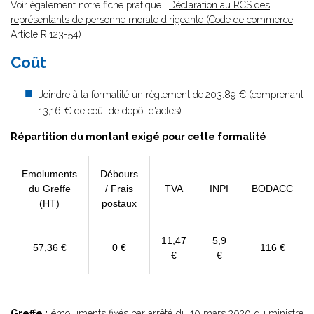
Voir également notre fiche pratique :
Déclaration au RCS des
représentants de personne morale dirigeante (Code de commerce,
Article R.123-54)
Coût
Joindre à la formalité un règlement de
203.89 € (comprenant
13,16 € de coût de dépôt d'actes).
Répartition du montant exigé pour cette formalité
Emoluments
Débours
du Greffe
/ Frais
TVA
INPI
BODACC
(HT)
postaux
11,47
5,9
57,36 €
0 €
116 €
€
€
Greffe :
émoluments fixés par
arrêté du 10 mars 2020
du ministre