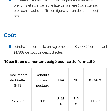
prénoms et nom de jeune fille de la mère ) du nouveau
président, sauf si la filiation figure sur un document déjà
produit.
Changemen
Coût
Joindre à la formalité un règlement de
185.77 € (comprenant
14.35€ de coût de dépôt d'actes)..
Répartition du montant exigé pour cette formalité
Emoluments
Débours
du Greffe
/ Frais
TVA
INPI
BODACC
(HT)
postaux
8,45
5,9
42,26 €
0 €
116 €
€
€