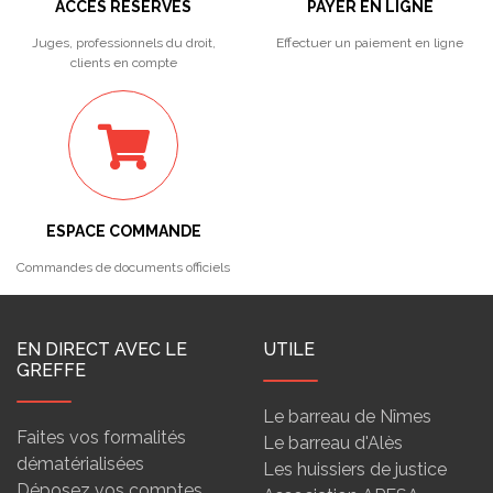
ACCÈS RÉSERVÉS
PAYER EN LIGNE
Juges, professionnels du droit,
Effectuer un paiement en ligne
clients en compte
ESPACE COMMANDE
Commandes de documents officiels
EN DIRECT AVEC LE
UTILE
GREFFE
Le barreau de Nîmes
Faites vos formalités
Le barreau d'Alès
dématérialisées
Les huissiers de justice
Déposez vos comptes