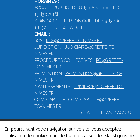
HORAIRES :
ACCUEIL PUBLIC : DE 8H30 À 12H00 ET DE
13H30 À 16H
STANDARD TÉLÉPHONIQUE : DE 09H30 À
11H30 ET DE 14H À 16H
EMAIL :
RCS :
RCS@GREFFE-TC-NIMES.FR
JURIDICTION :
JUDICIAIRE@GREFFE-TC-
NIMES.FR
PROCÉDURES COLLECTIVES :
PC@GREFFE-
TC-NIMES.FR
PRÉVENTION :
PREVENTION@GREFFE-TC-
NIMES.FR
NANTISSEMENTS :
PRIVILEGE@GREFFE-TC-
NIMES.FR
COMPTABILITÉ :
COMPTABILITE@GREFFE-
TC-NIMES.FR
DÉTAIL ET PLAN D'ACCÈS
En poursuivant votre navigation sur ce site, vous acceptez
© 2026, Greffe du Tribunal de Commerce de Nîmes -
Mentions
l’utilisation de cookies dans le but de réaliser des statistiques de
légales
-
Contact
-
Gestion des cookies
-
Politique de