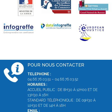
POUR NOUS CONTACTER
TELEPHONE :
04.66.76.03.51 – 04.66.76.03.52
HORAIRES :
ACCUEIL PUBLIC : DE 8H30 À 12H00 ET DE
13H30 À 16H
STANDARD TÉLÉPHONIQUE : DE 09H30 À
11H30 ET DE 14H À 16H
EMAIL :