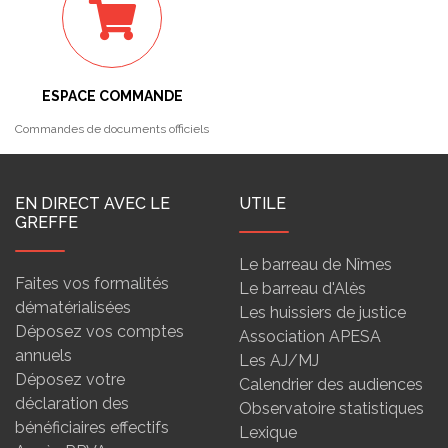
ESPACE COMMANDE
Commandes de documents officiels
EN DIRECT AVEC LE
UTILE
GREFFE
Le barreau de Nîmes
Faites vos formalités
Le barreau d'Alès
dématérialisées
Les huissiers de justice
Déposez vos comptes
Association APESA
annuels
Les AJ/MJ
Déposez votre
Calendrier des audiences
déclaration des
Observatoire statistiques
bénéficiaires effectifs
Lexique