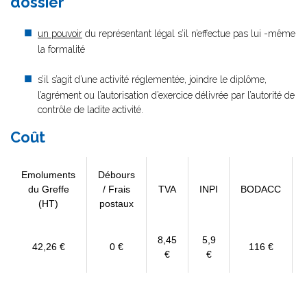
dossier
un pouvoir
du représentant légal s’il n’effectue pas lui -même
la formalité
s’il s’agit d’une activité réglementée, joindre le diplôme,
l’agrément ou l’autorisation d’exercice délivrée par l’autorité de
contrôle de ladite activité.
Coût
Emoluments
Débours
du Greffe
/ Frais
TVA
INPI
BODACC
(HT)
postaux
8,45
5,9
42,26 €
0 €
116 €
€
€