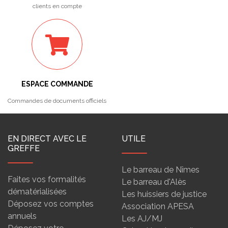
clients en compte
ESPACE COMMANDE
Commandes de documents officiels
EN DIRECT AVEC LE
UTILE
GREFFE
Le barreau de Nîmes
Faites vos formalités
Le barreau d'Alès
dématérialisées
Les huissiers de justice
Déposez vos comptes
Association APESA
annuels
Les AJ/MJ