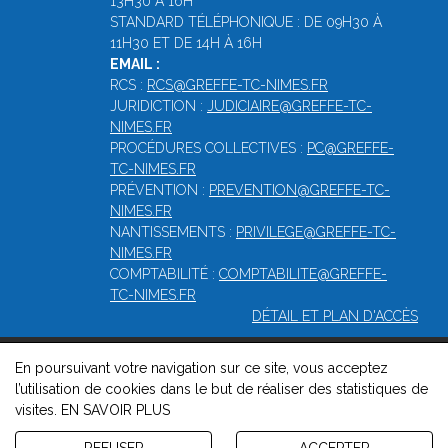
13H30 À 16H
STANDARD TÉLÉPHONIQUE : DE 09H30 À
11H30 ET DE 14H À 16H
EMAIL :
RCS :
RCS@GREFFE-TC-NIMES.FR
JURIDICTION :
JUDICIAIRE@GREFFE-TC-
NIMES.FR
PROCÉDURES COLLECTIVES :
PC@GREFFE-
TC-NIMES.FR
PRÉVENTION :
PREVENTION@GREFFE-TC-
NIMES.FR
NANTISSEMENTS :
PRIVILEGE@GREFFE-TC-
NIMES.FR
COMPTABILITÉ :
COMPTABILITE@GREFFE-
TC-NIMES.FR
DÉTAIL ET PLAN D'ACCÈS
En poursuivant votre navigation sur ce site, vous acceptez
© 2026, Greffe du Tribunal de Commerce de Nîmes -
Mentions
l’utilisation de cookies dans le but de réaliser des statistiques de
légales
-
Contact
-
Gestion des cookies
-
Politique de
visites.
EN SAVOIR PLUS
confidentialité et de cookies
Version : 1.8.1