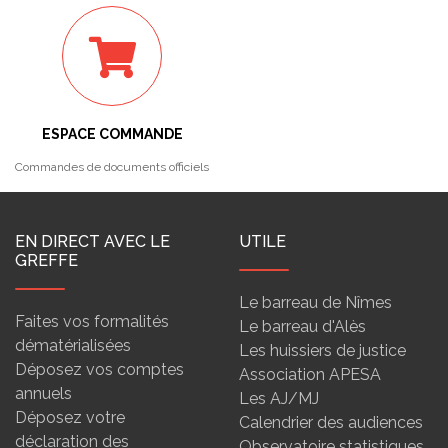
ESPACE COMMANDE
Commandes de documents officiels
EN DIRECT AVEC LE
UTILE
GREFFE
Le barreau de Nîmes
Faites vos formalités
Le barreau d'Alès
dématérialisées
Les huissiers de justice
Déposez vos comptes
Association APESA
annuels
Les AJ/MJ
Déposez votre
Calendrier des audiences
déclaration des
Observatoire statistiques