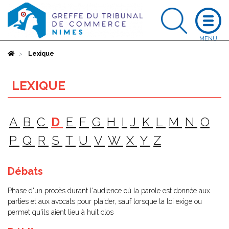
Accueil
Lexique
LEXIQUE
A
B
C
D
E
F
G
H
I
J
K
L
M
N
O
P
Q
R
S
T
U
V
W
X
Y
Z
Débats
Phase d'un procès durant l'audience où la parole est donnée aux
parties et aux avocats pour plaider, sauf lorsque la loi exige ou
permet qu'ils aient lieu à huit clos