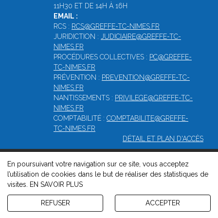
11H30 ET DE 14H À 16H
EMAIL :
RCS :
RCS@GREFFE-TC-NIMES.FR
JURIDICTION :
JUDICIAIRE@GREFFE-TC-
NIMES.FR
PROCÉDURES COLLECTIVES :
PC@GREFFE-
TC-NIMES.FR
PRÉVENTION :
PREVENTION@GREFFE-TC-
NIMES.FR
NANTISSEMENTS :
PRIVILEGE@GREFFE-TC-
NIMES.FR
COMPTABILITÉ :
COMPTABILITE@GREFFE-
TC-NIMES.FR
DÉTAIL ET PLAN D'ACCÈS
En poursuivant votre navigation sur ce site, vous acceptez
© 2026, Greffe du Tribunal de Commerce de Nîmes -
Mentions
l’utilisation de cookies dans le but de réaliser des statistiques de
légales
-
Contact
-
Gestion des cookies
-
Politique de
visites.
EN SAVOIR PLUS
confidentialité et de cookies
Version : 1.8.1
REFUSER
ACCEPTER