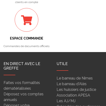
clients en compte
ESPACE COMMANDE
Commandes de documents officiels
EN DIRECT AVEC LE
UTILE
GREFFE
Le barreau de Nîmes
Faites vos formalités
Le barreau d'Alès
dématérialisées
Les huissiers de justice
Déposez vos comptes
Association APESA
annuels
Les AJ/MJ
Déposez votre