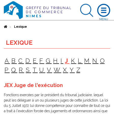
Accueil
Lexique
LEXIQUE
A
B
C
D
E
F
G
H
I
J
K
L
M
N
O
P
Q
R
S
T
U
V
W
X
Y
Z
JEX Juge de l'exécution
Fonctions exercées par le président du tribunal judiciaire, lequel
peut les déléguer à un ou plusieurs juges de cette juridiction. La loi
du 5 Juillet 1972 lui donne compétence pour connaître de tout ce qui
a trait à l'exécution forcée des jugements et ordonnances ainsi que