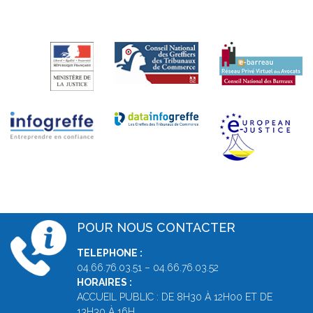
POUR NOUS CONTACTER
TELEPHONE :
04.66.76.03.51 – 04.66.76.03.52
HORAIRES :
ACCUEIL PUBLIC : DE 8H30 À 12H00 ET DE
13H30 À 16H