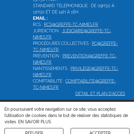
STANDARD TÉLÉPHONIQUE : DE 09H30 À
11H30 ET DE 14H À 16H
EMAIL :
RCS :
RCS@GREFFE-TC-NIMES.FR
JURIDICTION :
JUDICIAIRE@GREFFE-TC-
NIMES.FR
PROCÉDURES COLLECTIVES :
PC@GREFFE-
TC-NIMES.FR
PRÉVENTION :
PREVENTION@GREFFE-TC-
NIMES.FR
NANTISSEMENTS :
PRIVILEGE@GREFFE-TC-
NIMES.FR
COMPTABILITÉ :
COMPTABILITE@GREFFE-
TC-NIMES.FR
DÉTAIL ET PLAN D'ACCÈS
En poursuivant votre navigation sur ce site, vous acceptez
© 2026, Greffe du Tribunal de Commerce de Nîmes -
Mentions
l’utilisation de cookies dans le but de réaliser des statistiques de
légales
-
Contact
-
Gestion des cookies
-
Politique de
visites.
EN SAVOIR PLUS
confidentialité et de cookies
Version : 1.8.1
REFUSER
ACCEPTER